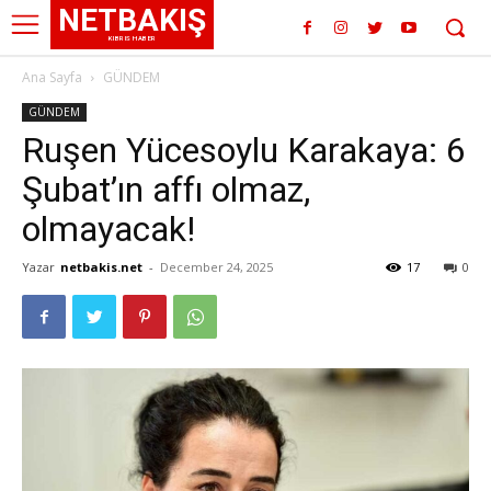
NETBAKIŞ
KIBRIS HABER
Ana Sayfa
GÜNDEM
GÜNDEM
Ruşen Yücesoylu Karakaya: 6
Şubat’ın affı olmaz,
olmayacak!
Yazar
netbakis.net
-
December 24, 2025
17
0