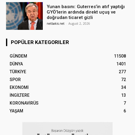
Yunan basını: Guterres’in atıf yaptığı
GYÖ’lerin ardında direkt uçuş ve
doğrudan ticaret gizli
netbakis.net
-
August 2, 2026
POPÜLER KATEGORILER
GÜNDEM
11508
DÜNYA
1401
TÜRKİYE
277
SPOR
72
EKONOMİ
34
İNGİLTERE
13
KORONAVİRÜS
7
YAŞAM
6