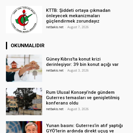
KTTB: Şiddeti ortaya çıkmadan
önleyecek mekanizmaları
güçlendirmek zorundayız
netbakis.net
-
August 7, 2026
OKUNMALIDIR
Güney Kıbrıs’ta konut krizi
derinleşiyor: 39 bin konut açığı var
netbakis.net
-
August 3, 2026
Rum Ulusal Konseyi’nde gündem
Guterres temasları ve genişletilmiş
konferans oldu
netbakis.net
-
August 3, 2026
Yunan basını: Guterres’in atıf yaptığı
GYÖ’lerin ardında direkt uçuş ve