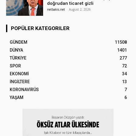
doğrudan ticaret gizli
netbakis.net
-
August 2, 2026
POPÜLER KATEGORILER
GÜNDEM
11508
DÜNYA
1401
TÜRKİYE
277
SPOR
72
EKONOMİ
34
İNGİLTERE
13
KORONAVİRÜS
7
YAŞAM
6