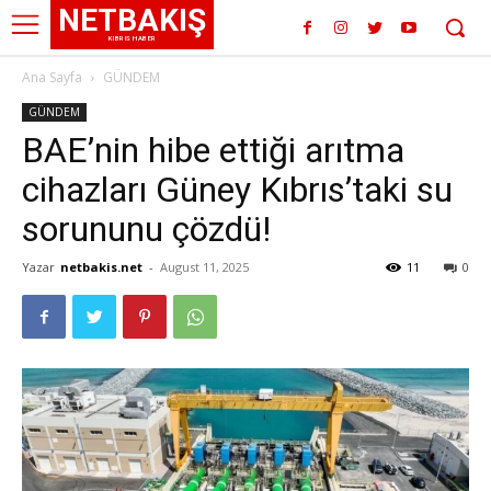
NETBAKIŞ
KIBRIS HABER
Ana Sayfa
GÜNDEM
GÜNDEM
BAE’nin hibe ettiği arıtma
cihazları Güney Kıbrıs’taki su
sorununu çözdü!
Yazar
netbakis.net
-
August 11, 2025
11
0