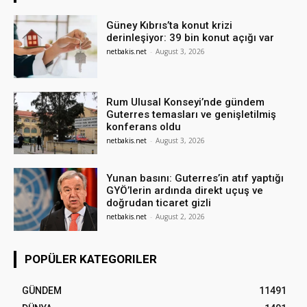
Güney Kıbrıs’ta konut krizi
derinleşiyor: 39 bin konut açığı var
netbakis.net
-
August 3, 2026
Rum Ulusal Konseyi’nde gündem
Guterres temasları ve genişletilmiş
konferans oldu
netbakis.net
-
August 3, 2026
Yunan basını: Guterres’in atıf yaptığı
GYÖ’lerin ardında direkt uçuş ve
doğrudan ticaret gizli
netbakis.net
-
August 2, 2026
POPÜLER KATEGORILER
GÜNDEM
11491