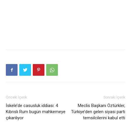
Önceki İçerik
Sonraki İçerik
İskele’de casusluk iddiası: 4
Meclis Başkanı Öztürkler,
Kıbrıslı Rum bugün mahkemeye
Türkiye’den gelen siyasi parti
çıkarılıyor
temsilcilerini kabul etti