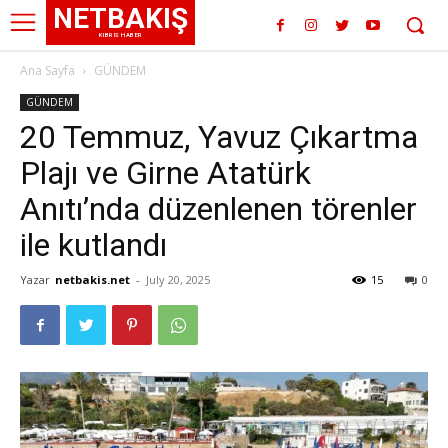
NETBAKIŞ
KIBRIS HABER
Ana Sayfa
GÜNDEM
GÜNDEM
20 Temmuz, Yavuz Çıkartma
Plajı ve Girne Atatürk
Anıtı’nda düzenlenen törenler
ile kutlandı
Yazar
netbakis.net
-
July 20, 2025
15
0