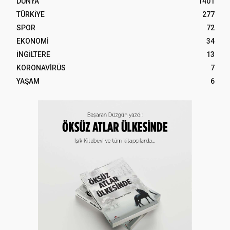
DÜNYA
1401
TÜRKİYE
277
SPOR
72
EKONOMİ
34
İNGİLTERE
13
KORONAVİRÜS
7
YAŞAM
6