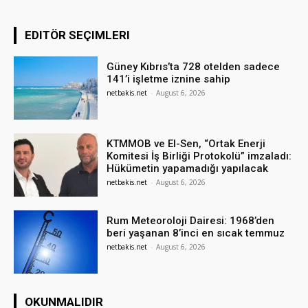
EDITÖR SEÇIMLERI
Güney Kıbrıs’ta 728 otelden sadece
141’i işletme iznine sahip
netbakis.net
-
August 6, 2026
KTMMOB ve El-Sen, “Ortak Enerji
Komitesi İş Birliği Protokolü” imzaladı:
Hükümetin yapamadığı yapılacak
netbakis.net
-
August 6, 2026
Rum Meteoroloji Dairesi: 1968’den
beri yaşanan 8’inci en sıcak temmuz
netbakis.net
-
August 6, 2026
OKUNMALIDIR